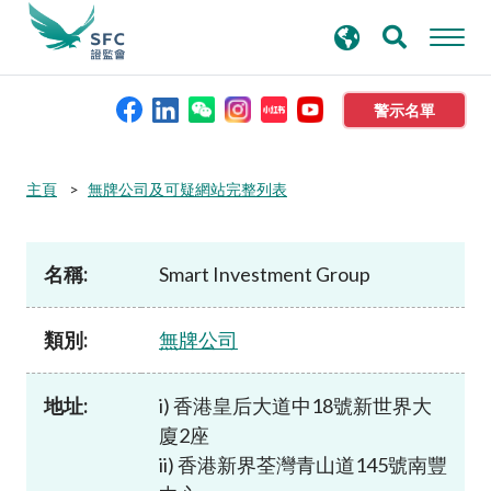
搜
進階搜尋
尋
關
鍵
警示名單
字
本會簡介
主頁
無牌公司及可疑網站完整列表
監管職能
名稱:
Smart Investment Group
規則及標準
類別:
無牌公司
資料庫
地址:
i) 香港皇后大道中18號新世界大
廈2座
新聞稿及公布
ii) 香港新界荃灣青山道145號南豐