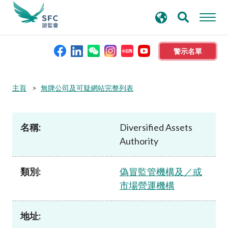
搜
進階搜尋
尋
關
鍵
警示名單
字
本會簡介
主頁
無牌公司及可疑網站完整列表
監管職能
名稱:
Diversified Assets
Authority
規則及標準
類別:
偽冒監管機構及／或
資料庫
市場營運機構
新聞稿及公布
地址: