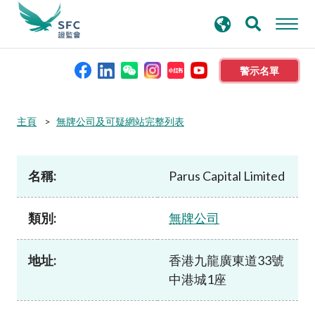
搜
進階搜尋
尋
關
鍵
警示名單
字
本會簡介
主頁
無牌公司及可疑網站完整列表
監管職能
名稱:
Parus Capital Limited
規則及標準
類別:
無牌公司
資料庫
地址:
香港九龍廣東道33號
中港城1座
新聞稿及公布