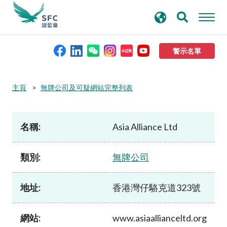
搜
進階搜尋
尋
關
鍵
警示名單
字
本會簡介
主頁
無牌公司及可疑網站完整列表
監管職能
名稱:
Asia Alliance Ltd
規則及標準
類別:
無牌公司
資料庫
地址:
香港灣仔駱克道323號
新聞稿及公布
網站:
www.asiaallianceltd.org