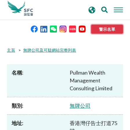
搜
進階搜尋
尋
關
鍵
警示名單
字
本會簡介
主頁
無牌公司及可疑網站完整列表
監管職能
名稱:
Pullman Wealth
Management
規則及標準
Consulting Limited
資料庫
類別:
無牌公司
新聞稿及公布
地址:
香港灣仔告士打道75