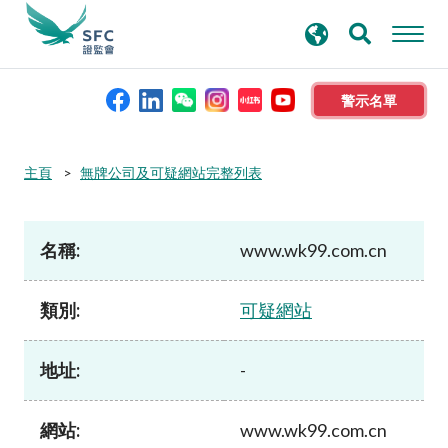
搜
進階搜尋
尋
關
鍵
警示名單
字
本會簡介
主頁
無牌公司及可疑網站完整列表
監管職能
名稱:
www.wk99.com.cn
規則及標準
類別:
可疑網站
資料庫
地址:
-
新聞稿及公布
網站:
www.wk99.com.cn