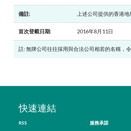
諮詢文件及
可接受的開立帳戶方式
打擊洗錢
中介人
備註:
上述公司提供的香港地
表格及查檢
透過遙距程序與海外個人客戶建立業務
法例及監管
發牌事宜
關係的合資格司法管轄區名單
常見問題
通函
監管事宜
場外衍生工具監管制度
首次登載日期:
2016年8月11日
「新資本投
其他刊物及
集體投資計
淡倉申報規則
有關基金簡
註: 無牌公司往往採用與合法公司相若的名稱，
快速連結
RSS
服務承諾