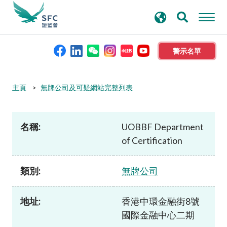
搜
進階搜尋
尋
關
鍵
警示名單
字
本會簡介
主頁
無牌公司及可疑網站完整列表
監管職能
名稱:
UOBBF Department
of Certification
規則及標準
類別:
無牌公司
資料庫
地址:
香港中環金融街8號
新聞稿及公布
國際金融中心二期