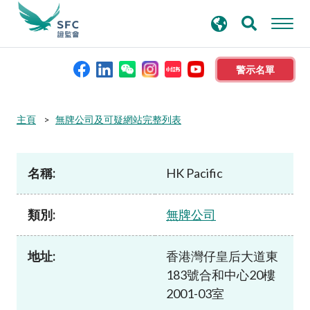
搜
進階搜尋
尋
關
鍵
警示名單
字
本會簡介
主頁
無牌公司及可疑網站完整列表
監管職能
名稱:
HK Pacific
規則及標準
類別:
無牌公司
資料庫
地址:
香港灣仔皇后大道東
183號合和中心20樓
新聞稿及公布
2001-03室