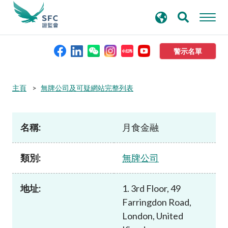
搜
進階搜尋
尋
關
鍵
警示名單
字
本會簡介
主頁
無牌公司及可疑網站完整列表
監管職能
名稱:
月食金融
規則及標準
類別:
無牌公司
資料庫
地址:
1. 3rd Floor, 49
Farringdon Road,
新聞稿及公布
London, United