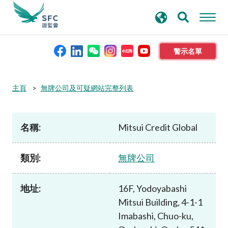
搜
進階搜尋
尋
關
鍵
警示名單
字
本會簡介
主頁
無牌公司及可疑網站完整列表
監管職能
名稱:
Mitsui Credit Global
規則及標準
類別:
無牌公司
資料庫
地址:
16F, Yodoyabashi
Mitsui Building, 4-1-1
新聞稿及公布
Imabashi, Chuo-ku,