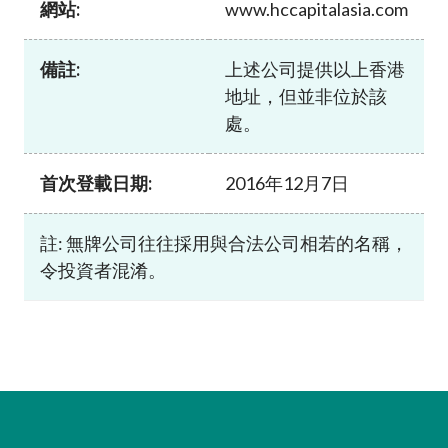
網站:
www.hccapitalasia.com
加入本會
備註:
上述公司提供以上香港
地址，但並非位於該
處。
首次登載日期:
2016年12月7日
註: 無牌公司往往採用與合法公司相若的名稱，
令投資者混淆。