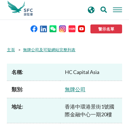
搜
進階搜尋
尋
關
鍵
警示名單
字
本會簡介
主頁
無牌公司及可疑網站完整列表
監管職能
名稱:
HC Capital Asia
規則及標準
類別:
無牌公司
資料庫
地址:
香港中環港景街1號國
際金融中心一期20樓
新聞稿及公布