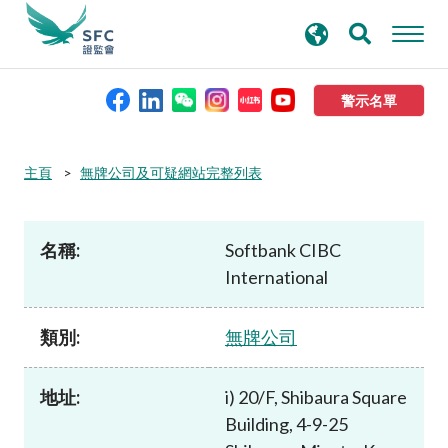
搜
進階搜尋
尋
關
鍵
警示名單
字
本會簡介
主頁
無牌公司及可疑網站完整列表
監管職能
名稱:
Softbank CIBC
International
規則及標準
類別:
無牌公司
資料庫
地址:
i) 20/F, Shibaura Square
新聞稿及公布
Building, 4-9-25