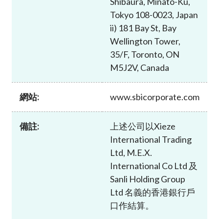
Shibaura, Minato-Ku,
加入本會
Tokyo 108-0023, Japan
ii) 181 Bay St, Bay
Wellington Tower,
35/F, Toronto, ON
M5J2V, Canada
網站:
www.sbicorporate.com
備註:
上述公司以Xieze
International Trading
Ltd, M.E.X.
International Co Ltd 及
Sanli Holding Group
Ltd 名義的香港銀行戶
口作結算。