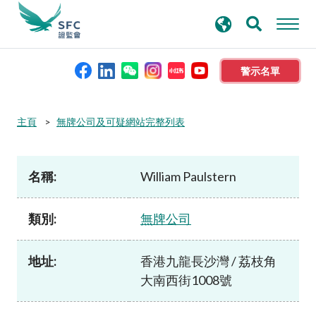
搜
進階搜尋
尋
關
鍵
警示名單
字
本會簡介
主頁
無牌公司及可疑網站完整列表
監管職能
名稱:
William Paulstern
規則及標準
類別:
無牌公司
資料庫
地址:
香港九龍長沙灣 / 荔枝角
大南西街1008號
新聞稿及公布