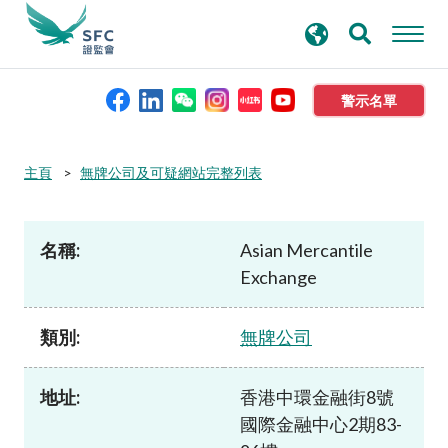
搜
進階搜尋
尋
關
鍵
警示名單
字
本會簡介
主頁
無牌公司及可疑網站完整列表
監管職能
名稱:
Asian Mercantile
Exchange
規則及標準
類別:
無牌公司
資料庫
地址:
香港中環金融街8號
新聞稿及公布
國際金融中心2期83-