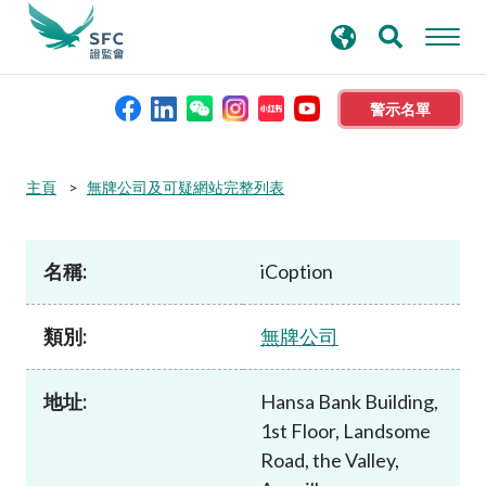
搜
進階搜尋
尋
關
鍵
警示名單
字
本會簡介
主頁
無牌公司及可疑網站完整列表
監管職能
名稱:
iCoption
規則及標準
類別:
無牌公司
資料庫
地址:
Hansa Bank Building,
1st Floor, Landsome
新聞稿及公布
Road, the Valley,