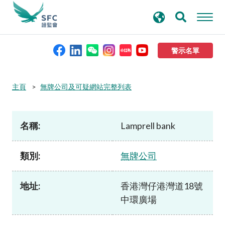
搜
進階搜尋
尋
關
鍵
警示名單
字
本會簡介
主頁
無牌公司及可疑網站完整列表
監管職能
名稱:
Lamprell bank
規則及標準
類別:
無牌公司
資料庫
地址:
香港灣仔港灣道18號
中環廣場
新聞稿及公布