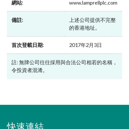
網站:
www.lamprellplc.com
加入本會
備註:
上述公司提供不完整
的香港地址。
首次登載日期:
2017年2月3日
註: 無牌公司往往採用與合法公司相若的名稱，
令投資者混淆。
快速連結