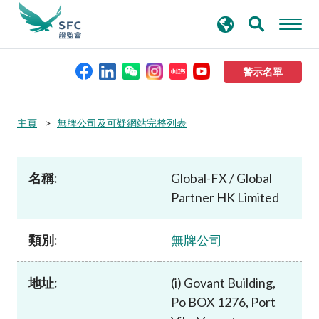
搜
進階搜尋
尋
關
鍵
警示名單
字
本會簡介
主頁
無牌公司及可疑網站完整列表
監管職能
名稱:
Global-FX / Global
Partner HK Limited
規則及標準
類別:
無牌公司
資料庫
地址:
(i) Govant Building,
新聞稿及公布
Po BOX 1276, Port