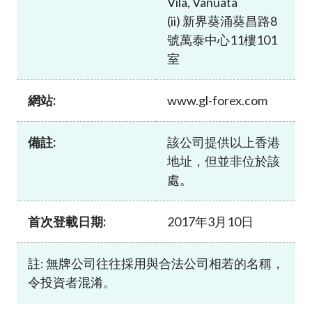
Vila, Vanuata
加入本會
(ii) 新界葵涌葵昌路8
號萬泰中心11樓101
室
網站:
www.gl-forex.com
備註:
該公司提供以上香港
地址，但並非位於該
處。
首次登載日期:
2017年3月10日
註: 無牌公司往往採用與合法公司相若的名稱，
令投資者混淆。