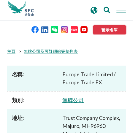
搜
進階搜尋
尋
關
鍵
警示名單
字
本會簡介
主頁
無牌公司及可疑網站完整列表
監管職能
名稱:
Europe Trade Limited /
Europe Trade FX
規則及標準
類別:
無牌公司
資料庫
地址:
Trust Company Complex,
新聞稿及公布
Majuro, MH96960,