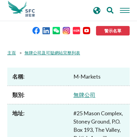
搜
進階搜尋
尋
關
鍵
警示名單
字
本會簡介
主頁
無牌公司及可疑網站完整列表
監管職能
名稱:
M-Markets
規則及標準
類別:
無牌公司
資料庫
地址:
#25 Mason Complex,
Stoney Ground, P.O.
新聞稿及公布
Box 193, The Valley,