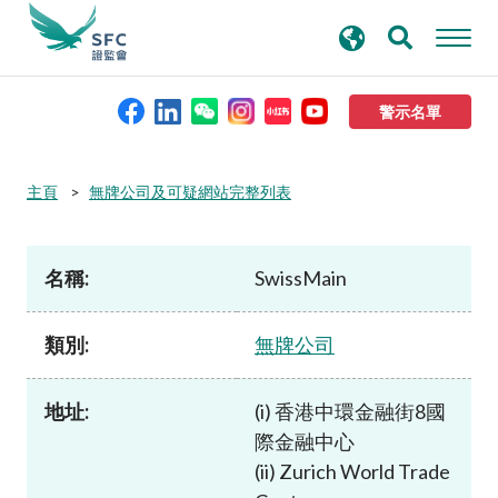
搜
進階搜尋
尋
關
鍵
警示名單
字
本會簡介
主頁
無牌公司及可疑網站完整列表
監管職能
名稱:
SwissMain
規則及標準
類別:
無牌公司
資料庫
地址:
(i) 香港中環金融街8國
際金融中心
新聞稿及公布
(ii) Zurich World Trade