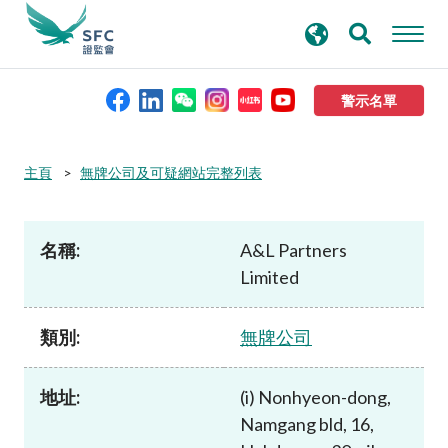
搜
進階搜尋
尋
關
鍵
警示名單
字
本會簡介
主頁
無牌公司及可疑網站完整列表
監管職能
名稱:
A&L Partners
Limited
規則及標準
類別:
無牌公司
資料庫
地址:
(i) Nonhyeon-dong,
新聞稿及公布
Namgang bld, 16,