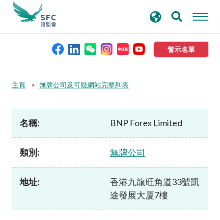
搜
進階搜尋
尋
關
鍵
警示名單
字
本會簡介
主頁
無牌公司及可疑網站完整列表
監管職能
名稱:
BNP Forex Limited
規則及標準
類別:
無牌公司
資料庫
地址:
香港九龍旺角道33號凱
途發展大厦7樓
新聞稿及公布