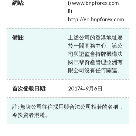
網站:
i) www.bnpforex.com
加入本會
ii)
http://en.bnpforex.com
備註:
上述公司的香港地址屬
於一間商務中心。該公
司與證監會持牌機構法
國巴黎資產管理亞洲有
限公司沒有任何關連。
首次登載日期:
2017年9月6日
註: 無牌公司往往採用與合法公司相若的名稱，
令投資者混淆。