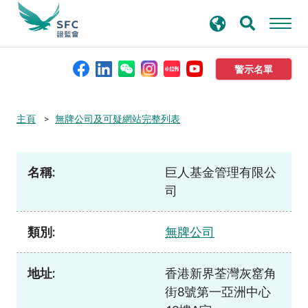
搜
進階搜尋
尋
關
鍵
警示名單
字
本會簡介
主頁
無牌公司及可疑網站完整列表
監管職能
名稱:
巨人基金管理有限公
司
規則及標準
類別:
無牌公司
資料庫
地址:
香港新界荃灣灰窰角
新聞稿及公布
街8號第一亞洲中心