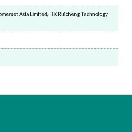
有關無紙證券市場的常見問題
核准證券登記機構
a Limited, HK Ruicheng Technology
無紙證券市場的法例、守則及指引
無紙證券市場的諮詢、資料文件及其他
材料