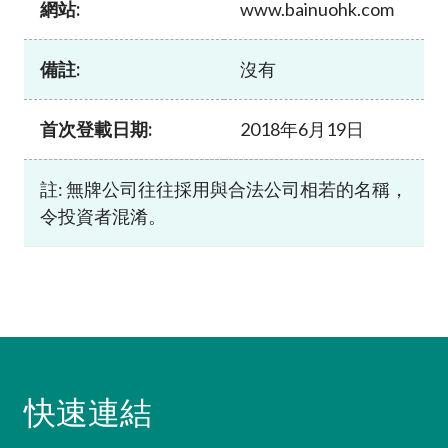
網站:
www.bainuohk.com
加入本會
備註:
沒有
首次登載日期:
2018年6月19日
註: 無牌公司往往採用與合法公司相若的名稱，
令投資者混淆。
快速連結