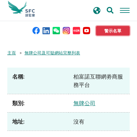
搜
進階搜尋
尋
關
鍵
警示名單
字
本會簡介
主頁
無牌公司及可疑網站完整列表
監管職能
名稱:
柏富諾互聯網劵商服
務平台
規則及標準
類別:
無牌公司
資料庫
地址:
沒有
新聞稿及公布