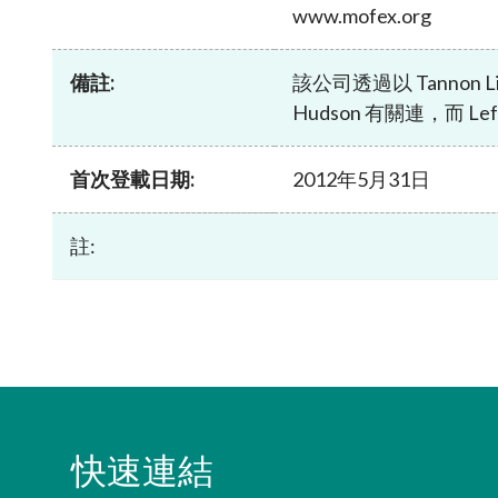
www.mofex.org
諮詢文件及
可接受的開立帳戶方式
打擊洗錢
中介人
表格及查檢
透過遙距程序與海外個人客戶建立業務
法例及監管
發牌事宜
關係的合資格司法管轄區名單
備註:
該公司透過以 Tannon Li
常見問題
通函
監管事宜
Hudson 有關連，而 
場外衍生工具監管制度
「新資本投
其他刊物及
集體投資計
淡倉申報規則
有關基金簡
首次登載日期:
2012年5月31日
註:
快速連結