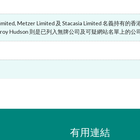
諮詢總結
及恐怖分子資金籌集
負責任的擁有權原則
表
規定
按主題搜尋規例
mited, Metzer Limited 及 Stacasia Limite
Lefroy Hudson 則是已列入無牌公司及可疑網站名單上的公
資者入境計劃」下的合資格
資料來源
劃列表
易通的簡易參考指南
有用連結