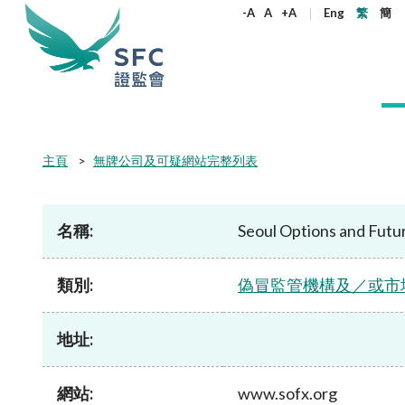
尋
-A
A
+A
Eng
繁
簡
關
鍵
字
本會簡介
監管職能
規則及標準
資料庫
新聞稿及公布
加入本會
主頁
無牌公司及可疑網站完整列表
監管角色
企業活動
法例
機構刊物
新聞稿
為何選擇證監會
機構管治
產品
《證券及期
通訊
政策聲明
監管角色
權益
名稱:
Seoul Options and Fut
守則及指引
股權高度
監管目標
雙重存檔
證監會2024至2026年策略重點
所有新聞稿
在職人士加入本會
管治架構
公開發售的
執法通訊
監管目標
合適性規
監管對象
企業披露
年報
證監會消息
大學畢業生加入本會
原則
環境、社會
證監會合規
監管對象
決定、聲
守則
類別:
偽冒監管機構及／或市
監管規定
如何運作
收購合併事宜
季度報告
執法消息
實習生加入本會
獨立委員會
開放式基金
證監會監管
如何運作
指引
目前生效的
通函
非上市股份及債權證
證監會簡介
其他新聞稿
在證監會工作
服務承諾
房地產投資
收購通訊
組織架構
聯絡我們
通函
地址:
常見問題
通函
開放式基金型公司：香港的公司型投資
核心價值
有關負責任
開放式基金
諮詢文件
常見問題
開立帳戶
基金結構
金資助計劃
非複雜及複
諮詢文件及諮詢總結
社會責任
網站:
www.sofx.org
通函
監管規定
其他刊物及
常見問題