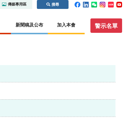
傳媒專用區
搜尋
新聞稿及公布
加入本會
警示名單
碼及場外
監管合作
執法
虛擬資產
證義搜查線之騙局拼圖
內地
紀律處分程序概覽
概覽
識別碼制
本地
保密條文
虛擬資產交易平台營運者
國際事務
執法行動
虛擬資產諮詢小組
你認識這些人士嗎？
其他虛擬資產相關活動
聯絡我們
聆訊日程表
其他實用資料
公眾查詢：額外指引及查詢途徑
通函
無紙證券市場
諮詢文件