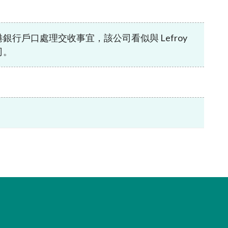
有關無紙證券市場的常見問題
核准證券登記機構
無紙證券市場的法例、守則及指引
d 名義持有的香港銀行戶口處理交收事宜，該公司看似與 Lefroy
無紙證券市場的諮詢、資料文件及其他
司。
材料