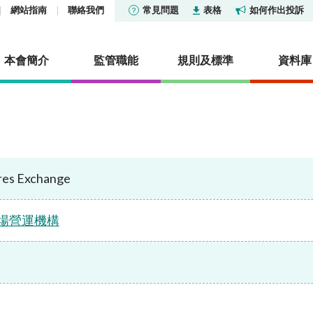
網站指南
聯絡我們
常見問題
表格
如何作出投訴
本會簡介
監管職能
規則及標準
資料庫
貨條例》第XV部—披露
及公布
社會責任
市場
香港證券市場投資者識別
報告及調查
活動
證券交易匯報制度
ures Exchange
集中公布
投資產品列表
機構社會責任委員會
市場統計數據及研究
其他報告及調查
定
香港衍生工具市場投資者
及管治基金列表
通訊：中介人
關懷僱員 服務社群
核准或認可機構
明及披露
研究論文
度
場營運機構
及審裁處
型公司
通訊
保護環境
淡倉申報
冷淡對待令
統計數據
憲報公告
信託基金
活動
場外衍生工具監管制度
演講辭
政府公告
擁有權的聲明
型公司及房地產投資信託基
證姿薈
常見問題
常見問題
法律公告
雜產品
內地與香港股市互聯互通
資料來源
可持續金融
諮詢文件及諮詢總結