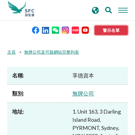
搜
進階搜尋
尋
關
鍵
警示名單
字
本會簡介
主頁
無牌公司及可疑網站完整列表
監管職能
名稱:
享德資本
規則及標準
類別:
無牌公司
資料庫
地址:
1. Unit 163, 3 Darling
Island Road,
新聞稿及公布
PYRMONT, Sydney,