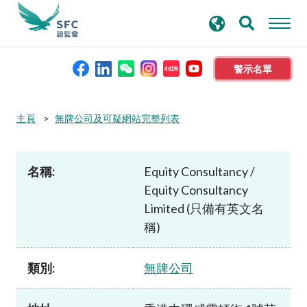
搜
進階搜尋
尋
關
鍵
警示名單
字
本會簡介
主頁
無牌公司及可疑網站完整列表
監管職能
名稱:
Equity Consultancy /
Equity Consultancy
規則及標準
Limited (只備有英文名
稱)
資料庫
類別:
無牌公司
新聞稿及公布