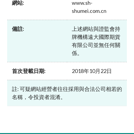
網站:
www.sh-
加入本會
shumei.com.cn
備註:
上述網站與證監會持
牌機構遠大國際期貨
有限公司並無任何關
係。
首次登載日期:
2018年10月22日
註: 可疑網站經營者往往採用與合法公司相若的
名稱，令投資者混淆。