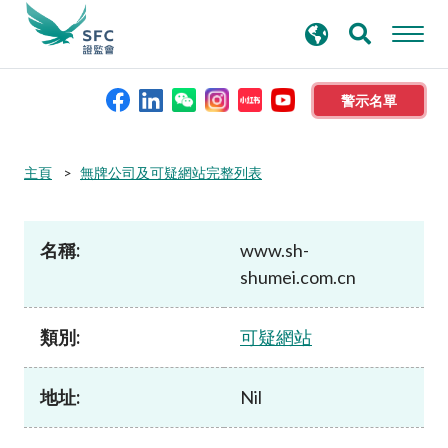
搜
進階搜尋
尋
關
鍵
警示名單
字
本會簡介
主頁
無牌公司及可疑網站完整列表
監管職能
名稱:
www.sh-
shumei.com.cn
規則及標準
類別:
可疑網站
資料庫
地址:
Nil
新聞稿及公布