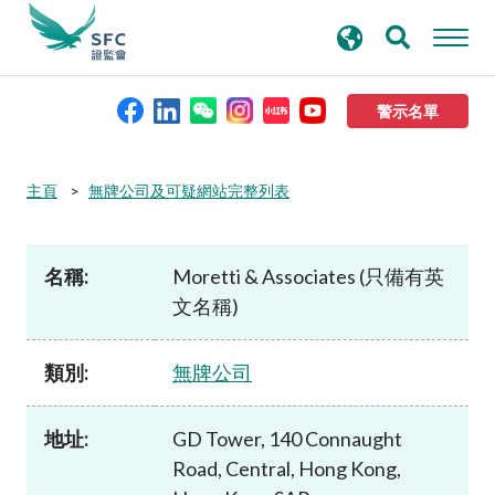
搜
進階搜尋
尋
關
鍵
警示名單
字
本會簡介
主頁
無牌公司及可疑網站完整列表
監管職能
名稱:
Moretti & Associates (只備有英
文名稱)
規則及標準
類別:
無牌公司
資料庫
地址:
GD Tower, 140 Connaught
新聞稿及公布
Road, Central, Hong Kong,