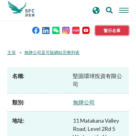
搜
進階搜尋
尋
關
鍵
警示名單
字
本會簡介
主頁
無牌公司及可疑網站完整列表
監管職能
名稱:
堅固環球投資有限公
司
規則及標準
類別:
無牌公司
資料庫
地址:
11 Matakana Valley
新聞稿及公布
Road, Level 2Rd 5