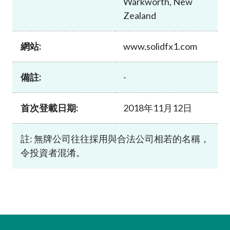
Warkworth, New
加入本會
Zealand
網站:
www.solidfx1.com
備註:
-
首次登載日期:
2018年11月12日
註: 無牌公司往往採用與合法公司相若的名稱，
令投資者混淆。