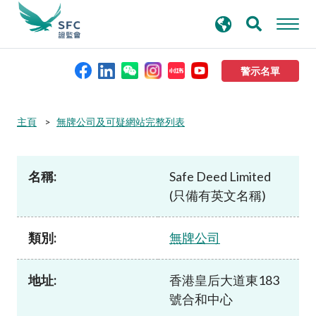
搜
進階搜尋
尋
關
鍵
警示名單
字
本會簡介
主頁
無牌公司及可疑網站完整列表
監管職能
名稱:
Safe Deed Limited
(只備有英文名稱)
規則及標準
類別:
無牌公司
資料庫
地址:
香港皇后大道東183
新聞稿及公布
號合和中心