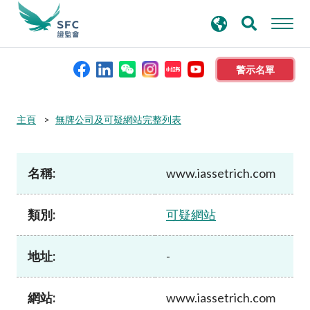
搜
進階搜尋
尋
關
鍵
警示名單
字
本會簡介
主頁
無牌公司及可疑網站完整列表
監管職能
名稱:
www.iassetrich.com
規則及標準
類別:
可疑網站
資料庫
地址:
-
新聞稿及公布
網站:
www.iassetrich.com