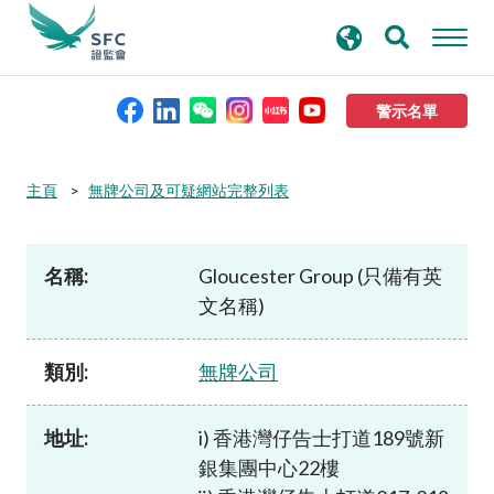
搜
進階搜尋
尋
關
鍵
警示名單
字
本會簡介
主頁
無牌公司及可疑網站完整列表
監管職能
名稱:
Gloucester Group (只備有英
文名稱)
規則及標準
類別:
無牌公司
資料庫
地址:
i) 香港灣仔告士打道189號新
新聞稿及公布
銀集團中心22樓