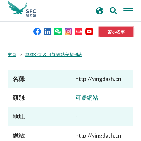
搜
進階搜尋
尋
關
鍵
警示名單
字
本會簡介
主頁
無牌公司及可疑網站完整列表
監管職能
名稱:
http://yingdash.cn
規則及標準
類別:
可疑網站
資料庫
地址:
-
新聞稿及公布
網站:
http://yingdash.cn