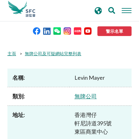
搜
進階搜尋
尋
關
鍵
警示名單
字
本會簡介
主頁
無牌公司及可疑網站完整列表
監管職能
名稱:
Levin Mayer
規則及標準
類別:
無牌公司
資料庫
地址:
香港灣仔
軒尼詩道395號
新聞稿及公布
東區商業中心