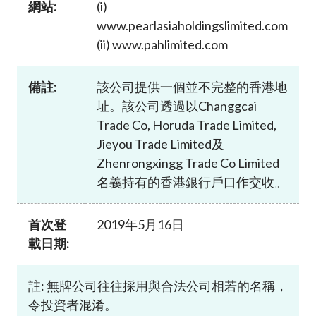
網站:
(i)
加入本會
www.pearlasiaholdingslimited.com
(ii) www.pahlimited.com
備註:
該公司提供一個並不完整的香港地
址。該公司透過以Changgcai
Trade Co, Horuda Trade Limited,
Jieyou Trade Limited及
Zhenrongxingg Trade Co Limited
名義持有的香港銀行戶口作交收。
首次登
2019年5月16日
載日期:
註: 無牌公司往往採用與合法公司相若的名稱，
令投資者混淆。