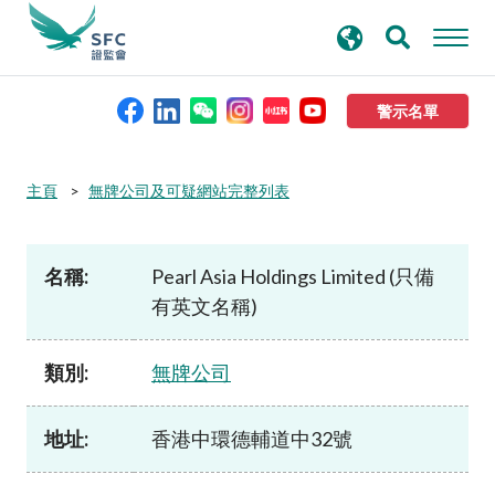
搜
進階搜尋
尋
關
鍵
警示名單
字
本會簡介
主頁
無牌公司及可疑網站完整列表
監管職能
名稱:
Pearl Asia Holdings Limited (只備
有英文名稱)
規則及標準
類別:
無牌公司
資料庫
地址:
香港中環德輔道中32號
新聞稿及公布