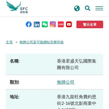
搜
進階搜尋
尋
關
鍵
警示名單
字
本會簡介
主頁
無牌公司及可疑網站完整列表
監管職能
名稱:
香港君盛天弘國際集
團有限公司
規則及標準
類別:
無牌公司
資料庫
地址:
香港九龍旺角費約恩
新聞稿及公布
街2-16號北影商業中