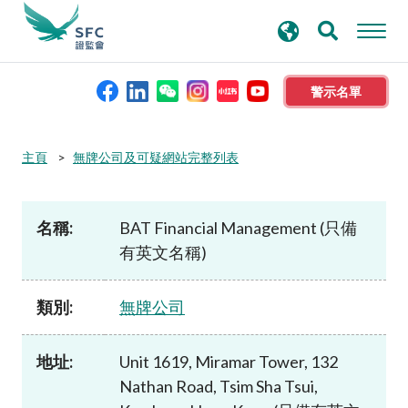
搜
進階搜尋
尋
關
鍵
警示名單
字
本會簡介
主頁
無牌公司及可疑網站完整列表
監管職能
名稱:
BAT Financial Management (只備
有英文名稱)
規則及標準
類別:
無牌公司
資料庫
地址:
Unit 1619, Miramar Tower, 132
新聞稿及公布
Nathan Road, Tsim Sha Tsui,