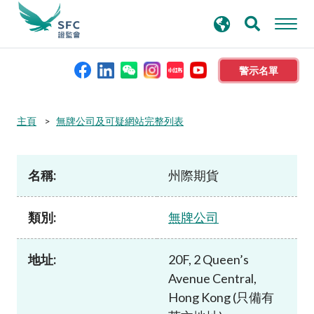
搜
進階搜尋
尋
關
鍵
警示名單
字
本會簡介
主頁
無牌公司及可疑網站完整列表
監管職能
名稱:
州際期貨
規則及標準
類別:
無牌公司
資料庫
地址:
20F, 2 Queen’s
Avenue Central,
新聞稿及公布
Hong Kong (只備有