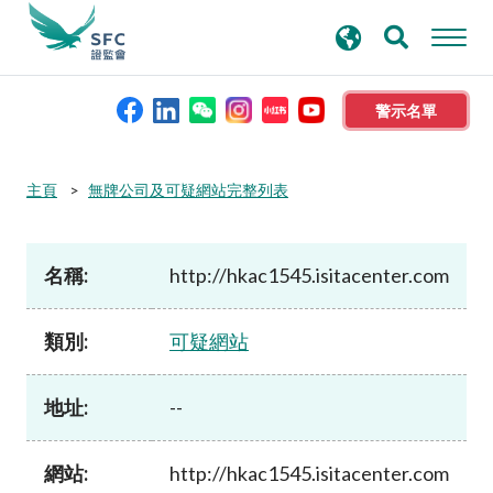
搜
進階搜尋
尋
關
鍵
警示名單
字
本會簡介
主頁
無牌公司及可疑網站完整列表
監管職能
名稱:
http://hkac1545.isitacenter.com
規則及標準
類別:
可疑網站
資料庫
地址:
--
新聞稿及公布
網站:
http://hkac1545.isitacenter.com