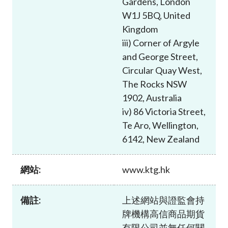
Gardens, London
加入本會
W1J 5BQ, United
Kingdom
iii) Corner of Argyle
and George Street,
Circular Quay West,
The Rocks NSW
1902, Australia
iv) 86 Victoria Street,
Te Aro, Wellington,
6142, New Zealand
網站:
www.ktg.hk
備註:
上述網站與證監會持
牌機構高信商品期貨
有限公司並無任何關