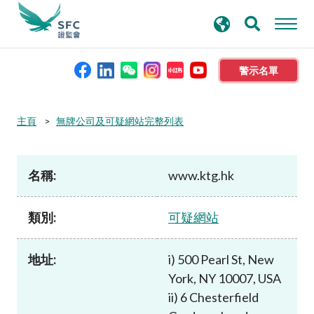
搜
進階搜尋
尋
關
鍵
警示名單
字
本會簡介
主頁
無牌公司及可疑網站完整列表
監管職能
名稱:
www.ktg.hk
規則及標準
類別:
可疑網站
資料庫
地址:
i) 500 Pearl St, New
York, NY 10007, USA
新聞稿及公布
ii) 6 Chesterfield