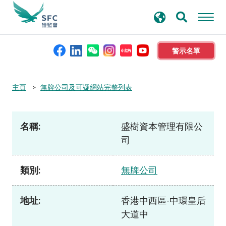
搜
進階搜尋
尋
關
鍵
警示名單
字
本會簡介
主頁
無牌公司及可疑網站完整列表
監管職能
名稱:
盛樹資本管理有限公
司
規則及標準
類別:
無牌公司
資料庫
地址:
香港中西區-中環皇后
新聞稿及公布
大道中