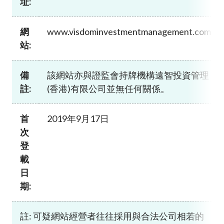
址:
加入本會
網
www.visdominvestmentmanagement.com
站:
備
該網站亦與證監會持牌機構遠智投資管理
註:
(香港)有限公司並無任何關係。
首
2019年9月17日
次
登
載
日
期:
註: 可疑網站經營者往往採用與合法公司相若的