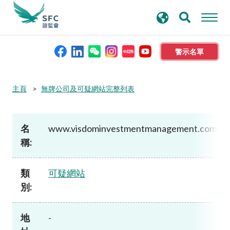
搜
進階搜尋
尋
關
鍵
警示名單
字
本會簡介
主頁
無牌公司及可疑網站完整列表
監管職能
名
www.visdominvestmentmanagement.com
稱:
規則及標準
類
可疑網站
資料庫
別:
新聞稿及公布
地
-