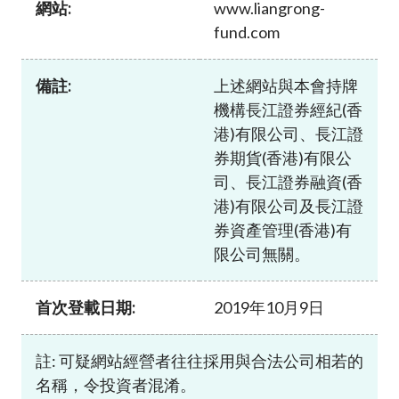
網站:
www.liangrong-
加入本會
fund.com
備註:
上述網站與本會持牌
機構長江證券經紀(香
港)有限公司、長江證
券期貨(香港)有限公
司、長江證券融資(香
港)有限公司及長江證
券資產管理(香港)有
限公司無關。
首次登載日期:
2019年10月9日
註: 可疑網站經營者往往採用與合法公司相若的
名稱，令投資者混淆。