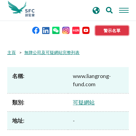
搜
進階搜尋
尋
關
鍵
警示名單
字
本會簡介
主頁
無牌公司及可疑網站完整列表
監管職能
名稱:
www.liangrong-
fund.com
規則及標準
類別:
可疑網站
資料庫
地址:
-
新聞稿及公布