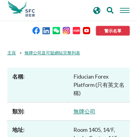
搜
進階搜尋
尋
關
鍵
警示名單
字
本會簡介
主頁
無牌公司及可疑網站完整列表
監管職能
名稱:
Fiducian Forex
Platform (只有英文名
規則及標準
稱)
資料庫
類別:
無牌公司
新聞稿及公布
地址:
Room 1405, 14/F,