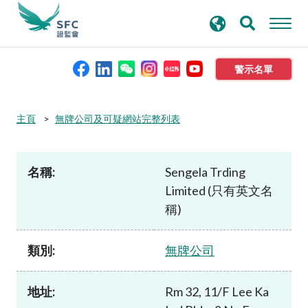
搜
進階搜尋
尋
關
鍵
警示名單
字
本會簡介
主頁
無牌公司及可疑網站完整列表
監管職能
名稱:
Sengela Trding
Limited (只有英文名
規則及標準
稱)
資料庫
類別:
無牌公司
新聞稿及公布
地址:
Rm 32, 11/F Lee Ka