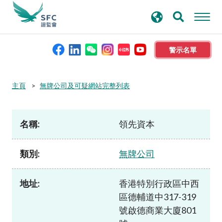
搜
進階搜尋
尋
關
鍵
警示名單
字
本會簡介
主頁
無牌公司及可疑網站完整列表
監管職能
名稱:
領先資本
規則及標準
類別:
無牌公司
資料庫
地址:
香港特別行政區中西
區德輔道中317-319
新聞稿及公布
號啟德商業大廈801