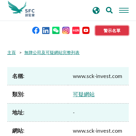
搜
進階搜尋
尋
關
鍵
警示名單
字
本會簡介
主頁
無牌公司及可疑網站完整列表
監管職能
名稱:
www.sck-invest.com
規則及標準
類別:
可疑網站
資料庫
地址:
-
新聞稿及公布
網站:
www.sck-invest.com